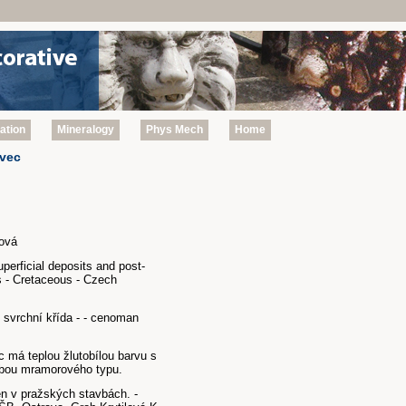
zation
Mineralogy
Phys Mech
Home
ovec
žová
perficial deposits and post-
 - Cretaceous - Czech
 svrchní křída - - cenoman
 má teplou žlutobílou barvu s
bou mramorového typu.
en v pražských stavbách. -