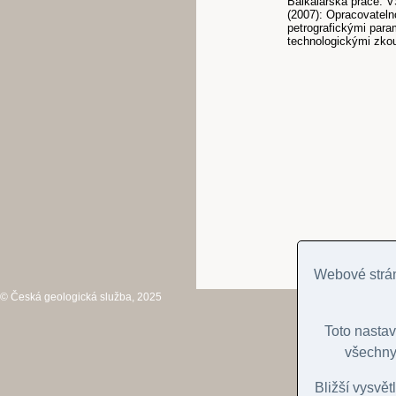
Balkalářská práce. V
(2007): Opracovateln
petrografickými param
technologickými zkou
Webové strán
© Česká geologická služba, 2025
Toto nasta
všechny
Bližší vysvět