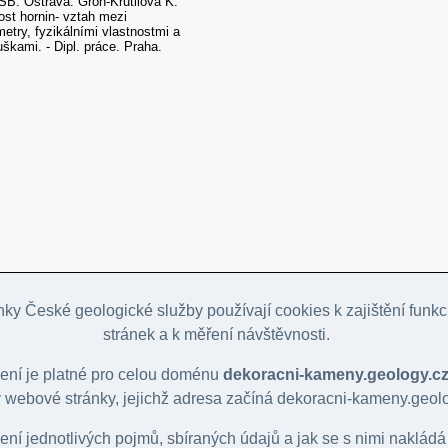
ŠB. Ostrava. Groh-Krutilová K.
ost hornin- vztah mezi
etry, fyzikálními vlastnostmi a
škami. - Dipl. práce. Praha.
ky České geologické služby používají cookies k zajištění funk
stránek a k měření návštěvnosti.
vení je platné pro celou doménu
dekoracni-kameny.geology.c
 webové stránky, jejichž adresa začíná dekoracni-kameny.geolo
lení jednotlivých pojmů, sbíraných údajů a jak se s nimi nakládá