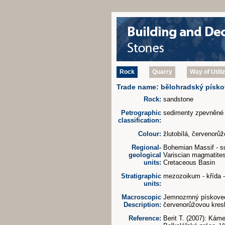
Rock
Quarry
Way of Utili
Trade name: bělohradský písk
Rock:
sandstone
Petrographic
sedimenty zpevněné
classification:
Colour:
žlutobílá, červenorů
Regional-
Bohemian Massif - su
geological
Variscian magmatites
units:
Cretaceous Basin
Stratigraphic
mezozoikum - křída -
units:
Macroscopic
Jemnozrnný pískovec
Description:
červenorůžovou kres
Reference:
Berit T. (2007): Kám