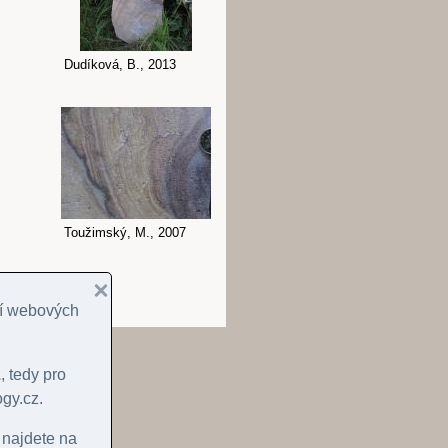
Dudíková, B., 2013
Toužimský, M., 2007
cí webových
z
, tedy pro
gy.cz.
 najdete na