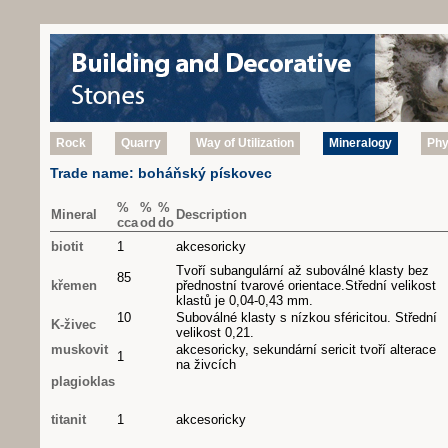
Rock
Quarry
Way of Utilization
Mineralogy
Phy
Trade name: boháňský pískovec
%
%
%
Mineral
Description
cca
od
do
biotit
1
akcesoricky
Tvoří subangulární až suboválné klasty bez
85
křemen
přednostní tvarové orientace.Střední velikost
klastů je 0,04-0,43 mm.
10
Suboválné klasty s nízkou sféricitou. Střední
K-živec
velikost 0,21.
muskovit
akcesoricky, sekundární sericit tvoří alterace
1
na živcích
plagioklas
titanit
1
akcesoricky