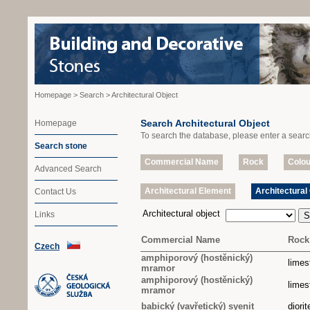
Homepage
>
Search
> Architectural Object
Search Architectural Object
Homepage
To search the database, please enter a searc
Search stone
Commercial Name
Rock
Colou
Advanced Search
Architectural Element
Architectural
Contact Us
Architectural object
Links
Commercial Name
Rock
Czech
amphiporový (hostěnický)
lime
mramor
amphiporový (hostěnický)
lime
mramor
babický (vavřetický) syenit
diori