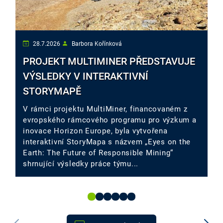
28.7.2026
Barbora Kořínková
PROJEKT MULTIMINER PŘEDSTAVUJE
VÝSLEDKY V INTERAKTIVNÍ
STORYMAPĚ
V rámci projektu MultiMiner, financovaném z
evropského rámcového programu pro výzkum a
inovace Horizon Europe, byla vytvořena
interaktivní StoryMapa s názvem „Eyes on the
Earth: The Future of Responsible Mining“
shrnující výsledky práce týmu...
1
2
3
4
5
6