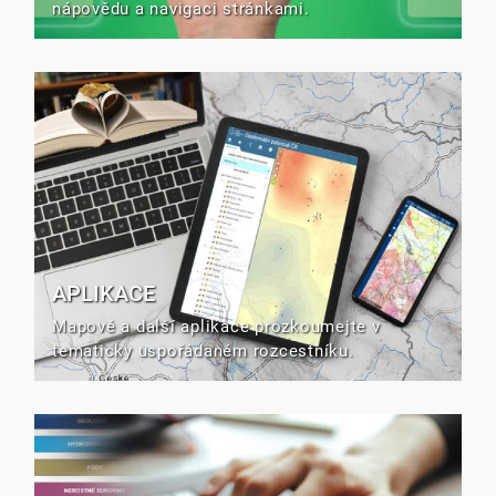
nápovědu a navigaci stránkami.
APLIKACE
Mapové a další aplikace prozkoumejte v
tematicky uspořádaném rozcestníku.