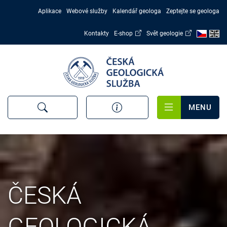
Přejít
Aplikace
Webové služby
Kalendář geologa
Zeptejte se geologa
k
hlavnímu
Kontakty
E-shop
Svět geologie
obsahu
MENU
ČESKÁ
GEOLOGICKÁ