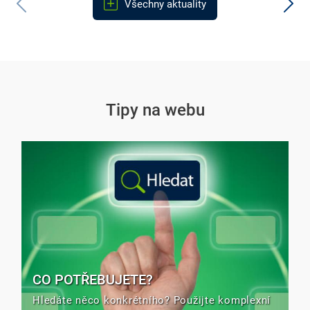
Všechny aktuality
Tipy na webu
CO POTŘEBUJETE?
Hledáte něco konkrétního? Použijte komplexní