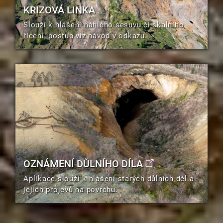
KRIZOVÁ LINKA
Slouží k hlášení náhlého sesuvu či skalního
řícení; postup viz návod v odkazu.
OZNÁMENÍ DŮLNÍHO DÍLA
Aplikace slouží k hlášení starých důlních děl a
jejich projevů na povrchu.