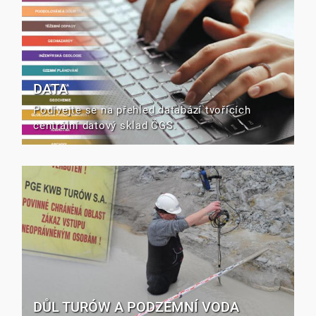
DATA
Podívejte se na přehled databází tvořících
centrální datový sklad ČGS.
DŮL TURÓW A PODZEMNÍ VODA