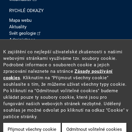
RYCHLÉ ODKAZY
Mapa webu
Aktuality
Svět geologie
Administrace
Intranet
K zajištění co nejlepší uživatelské zkušenosti s našimi
SOCIÁLNÍ SÍTĚ
webovými stránkami využíváme tzv. soubory cookie.
Podrobné informace o souborech cookie a jejich
zpracování naleznete na stránce
Zásady používání
cookies
. Kliknutím na "Přijmout všechny cookie"
souhlasíte s tím, že můžeme užívat všechny typy cookie.
Po kliknutí na "Odmítnout volitelné cookies" budeme
ukládat pouze ty soubory cookie, které jsou pro
fungování našich webových stránek nezbytné. Udělený
2026 ©
Česká geologická služba
(ČGS). ČGS je státní
souhlas je možné odvolat po kliknutí na odkaz "Cookie" v
příspěvkovou organizací pověřenou výkonem státní
patičce stránky.
geologické služby na území ČR.
Přijmout všechny cookie
Odmítnout volitelné cookies