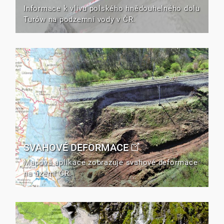
Informace k vlivu polského hnědouhelného dolu
Turów na podzemní vody v ČR.
SVAHOVÉ DEFORMACE
Mapová aplikace zobrazuje svahové deformace
na území ČR.