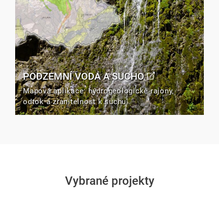
PODZEMNÍ VODA A SUCHO
Mapová aplikace: hydrogeologické rajony,
odtok a zranitelnost k suchu.
Vybrané projekty